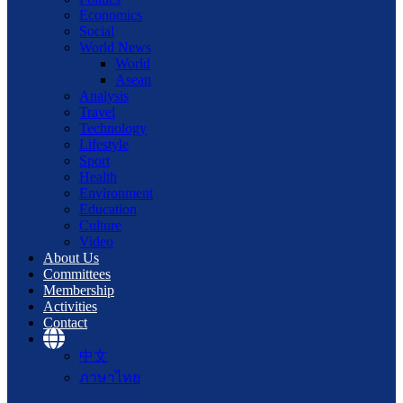
Economics
Social
World News
World
Asean
Analysis
Travel
Technology
Lifestyle
Sport
Health
Environment
Education
Culture
Video
About Us
Committees
Membership
Activities
Contact
中文
ภาษาไทย