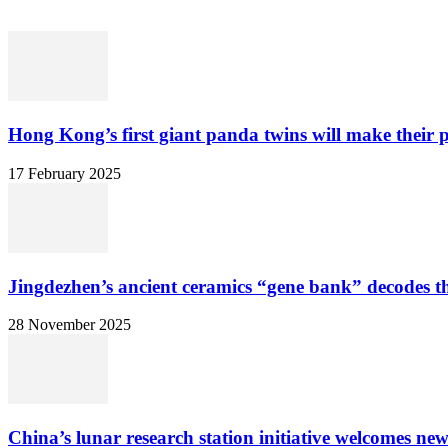
Hong Kong’s first giant panda twins will make their p
17 February 2025
Jingdezhen’s ancient ceramics “gene bank” decodes the
28 November 2025
China’s lunar research station initiative welcomes ne