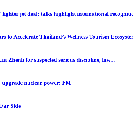
ighter jet deal; talks highlight international recognitio
rs to Accelerate Thailand’s Wellness Tourism Ecosystem
u Zhenli for suspected serious discipline, law...
to upgrade nuclear power: FM
 Far Side