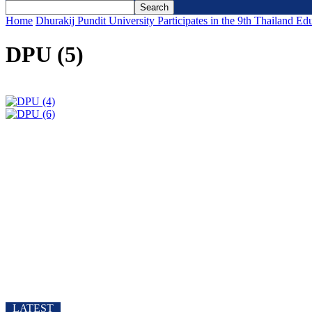
Home
Dhurakij Pundit University Participates in the 9th Thailand 
DPU (5)
LATEST