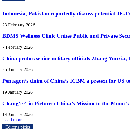
Indonesia, Pakistan reportedly discuss potential JF-17 f
23 February 2026
BDMS Wellness Clinic Unites Public and Private Secto
7 February 2026
China probes senior military officials Zhang Youxia, Li
25 January 2026
Pentagon’s claim of China’s ICBM a pretext for US 
19 January 2026
Chang’e 4 in Pictures: China’s Mission to the Moon’s
14 January 2026
Load more
Editor's picks