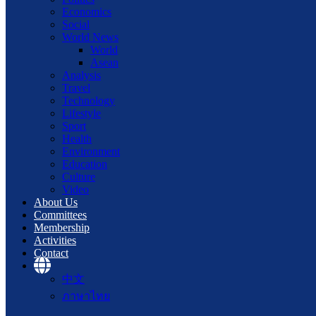
Economics
Social
World News
World
Asean
Analysis
Travel
Technology
Lifestyle
Sport
Health
Environment
Education
Culture
Video
About Us
Committees
Membership
Activities
Contact
中文
ภาษาไทย